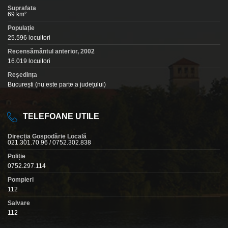
Suprafata
69 km²
Populație
25.596 locuitori
Recensământul anterior, 2002
16.019 locuitori
Reședința
București (nu este parte a județului)
TELEFOANE UTILE
Direcția Gospodărie Locală
021.301.70.96 / 0752.302.838
Poliție
0752.297.114
Pompieri
112
Salvare
112