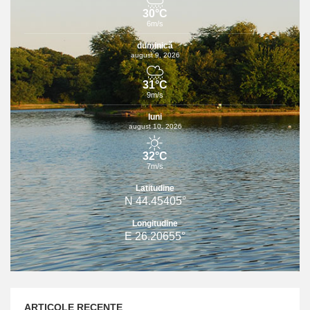
30°C
6m/s
duminică
august 9, 2026
31°C
9m/s
luni
august 10, 2026
32°C
7m/s
Latitudine
N 44.45405°
Longitudine
E 26.20655°
ARTICOLE RECENTE