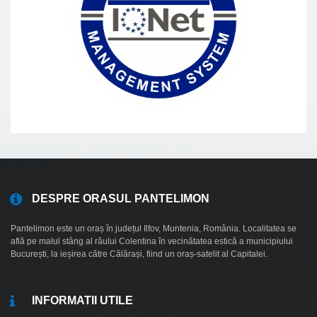
DESPRE ORASUL PANTELIMON
Pantelimon este un oraș în județul Ilfov, Muntenia, România. Localitatea se
află pe malul stâng al râului Colentina în vecinătatea estică a municipiului
București, la ieșirea către Călărași, fiind un oraș-satelit al Capitalei.
INFORMATII UTILE