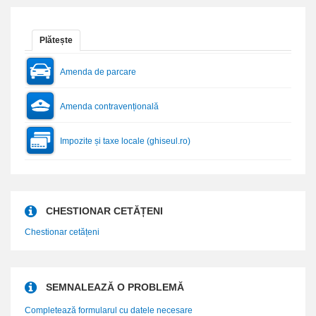
Plătește
Amenda de parcare
Amenda contravențională
Impozite și taxe locale (ghiseul.ro)
CHESTIONAR CETĂȚENI
Chestionar cetățeni
SEMNALEAZĂ O PROBLEMĂ
Completează formularul cu datele necesare