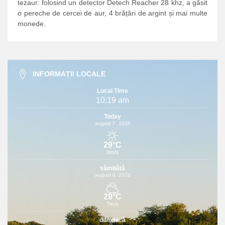
tezaur: folosind un detector Detech Reacher 28 khz, a găsit
o pereche de cercei de aur, 4 brățări de argint și mai multe
monede.
INFORMAȚII LOCALE
Local Time
10:19 am
Today
august 7, 2026
29°C
0m/s
sâmbătă
august 8, 2026
29°C
7m/s
duminică