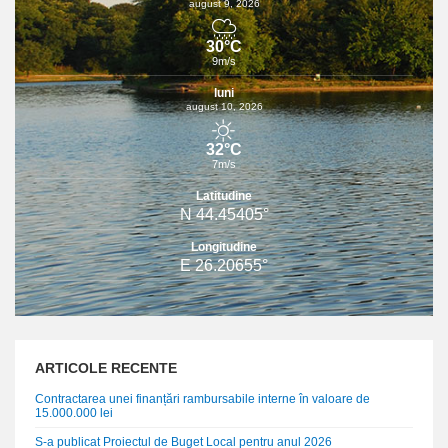
august 9, 2026
30°C
9m/s
luni
august 10, 2026
32°C
7m/s
Latitudine
N 44.45405°
Longitudine
E 26.20655°
ARTICOLE RECENTE
Contractarea unei finanțări rambursabile interne în valoare de
15.000.000 lei
S-a publicat Proiectul de Buget Local pentru anul 2026