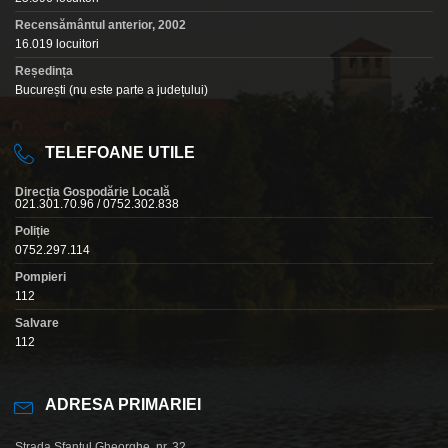
Recensământul anterior, 2002
16.019 locuitori
Reședința
București (nu este parte a județului)
TELEFOANE UTILE
Direcția Gospodărie Locală
021.301.70.96 / 0752.302.838
Poliție
0752.297.114
Pompieri
112
Salvare
112
ADRESA PRIMARIEI
Strada Sfantul Gheorghe, nr. 32