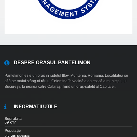
DESPRE ORASUL PANTELIMON
Pantelimon este un oraș în județul Ilfov, Muntenia, România. Localitatea se
află pe malul stâng al râului Colentina în vecinătatea estică a municipiului
București, la ieșirea către Călărași, fiind un oraș-satelit al Capitalei.
INFORMATII UTILE
Suprafata
69 km²
Populație
25.596 locuitori