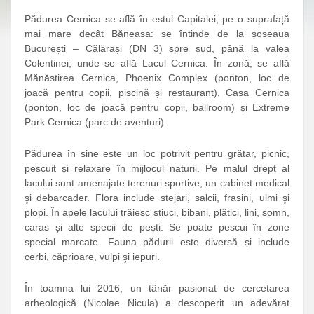
Pădurea Cernica se află în estul Capitalei, pe o suprafață
mai mare decât Băneasa: se întinde de la șoseaua
București – Călărași (DN 3) spre sud, până la valea
Colentinei, unde se află Lacul Cernica. În zonă, se află
Mănăstirea Cernica, Phoenix Complex (ponton, loc de
joacă pentru copii, piscină și restaurant), Casa Cernica
(ponton, loc de joacă pentru copii, ballroom) și Extreme
Park Cernica (parc de aventuri).
Pădurea în sine este un loc potrivit pentru grătar, picnic,
pescuit și relaxare în mijlocul naturii. Pe malul drept al
lacului sunt amenajate terenuri sportive, un cabinet medical
şi debarcader. Flora include stejari, salcii, frasini, ulmi şi
plopi. În apele lacului trăiesc știuci, bibani, plătici, lini, somn,
caras și alte specii de pești. Se poate pescui în zone
special marcate. Fauna pădurii este diversă și include
cerbi, căprioare, vulpi şi iepuri.
În toamna lui 2016, un tânăr pasionat de cercetarea
arheologică (Nicolae Nicula) a descoperit un adevărat