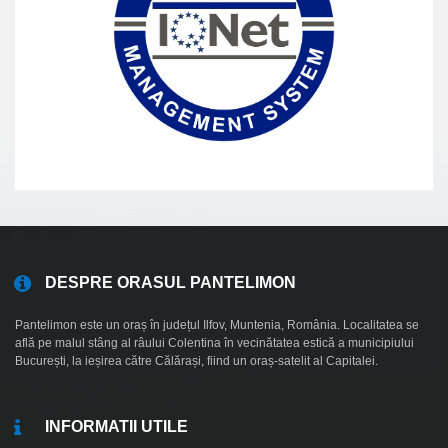
DESPRE ORASUL PANTELIMON
Pantelimon este un oraș în județul Ilfov, Muntenia, România. Localitatea se
află pe malul stâng al râului Colentina în vecinătatea estică a municipiului
București, la ieșirea către Călărași, fiind un oraș-satelit al Capitalei.
INFORMATII UTILE