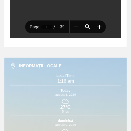
INFORMAȚII LOCALE
Local Time
1:16 am
Today
august 8, 2026
27°C
5m/s
duminică
august 9, 2026