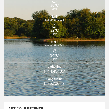
36°C
8m/s
luni
august 10, 2026
32°C
8m/s
marți
august 11, 2026
34°C
5m/s
Latitudine
N 44.45405°
Longitudine
E 26.20655°
ARTICOLE RECENTE