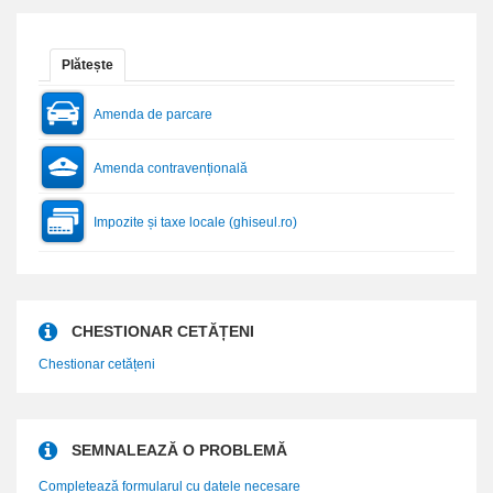
Plătește
Amenda de parcare
Amenda contravențională
Impozite și taxe locale (ghiseul.ro)
CHESTIONAR CETĂȚENI
Chestionar cetățeni
SEMNALEAZĂ O PROBLEMĂ
Completează formularul cu datele necesare