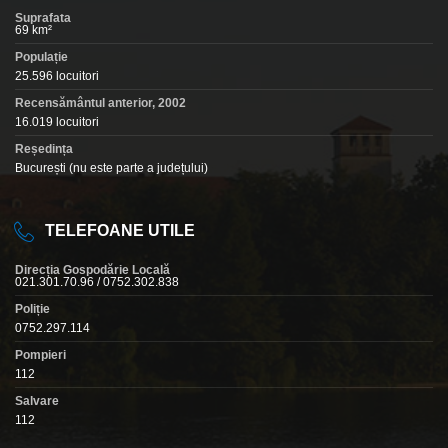
Suprafata
69 km²
Populație
25.596 locuitori
Recensământul anterior, 2002
16.019 locuitori
Reședința
București (nu este parte a județului)
TELEFOANE UTILE
Direcția Gospodărie Locală
021.301.70.96 / 0752.302.838
Poliție
0752.297.114
Pompieri
112
Salvare
112