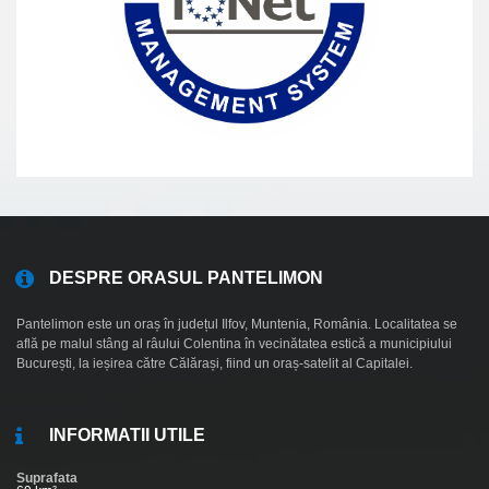
DESPRE ORASUL PANTELIMON
Pantelimon este un oraș în județul Ilfov, Muntenia, România. Localitatea se
află pe malul stâng al râului Colentina în vecinătatea estică a municipiului
București, la ieșirea către Călărași, fiind un oraș-satelit al Capitalei.
INFORMATII UTILE
Suprafata