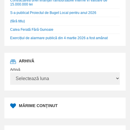
Contractarea unei finanțări rambursabile interne în valoare de
15.000.000 lei
S-a publicat Proiectul de Buget Local pentru anul 2026
(fără titlu)
Calea Ferată Fără Gunoaie
Exercițiul de alarmare publică din 4 martie 2026 a fost amânat
ARHIVĂ
Arhivă
MĂRIME CONȚINUT