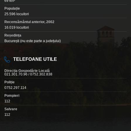
69 km²
Populație
25.596 locuitori
Recensământul anterior, 2002
16.019 locuitori
Reședința
București (nu este parte a județului)
TELEFOANE UTILE
Direcția Gospodărie Locală
021.301.70.96 / 0752.302.838
Poliție
0752.297.114
Pompieri
112
Salvare
112