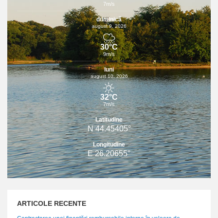
7m/s
duminică
august 9, 2026
30°C
9m/s
luni
august 10, 2026
32°C
7m/s
Latitudine
N 44.45405°
Longitudine
E 26.20655°
ARTICOLE RECENTE