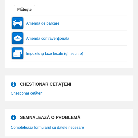
Plătește
Amenda de parcare
Amenda contravențională
Impozite și taxe locale (ghiseul.ro)
CHESTIONAR CETĂȚENI
Chestionar cetățeni
SEMNALEAZĂ O PROBLEMĂ
Completează formularul cu datele necesare