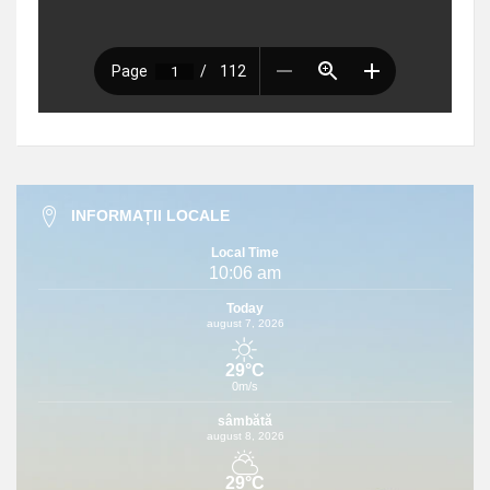
INFORMAȚII LOCALE
Local Time
10:06 am
Today
august 7, 2026
29°C
0m/s
sâmbătă
august 8, 2026
29°C