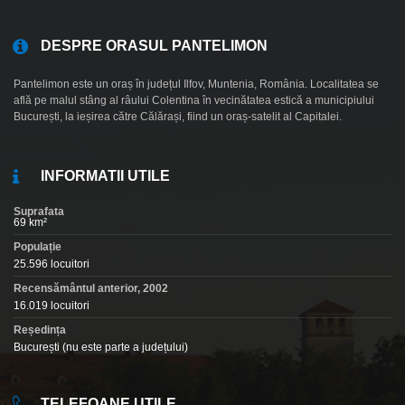
DESPRE ORASUL PANTELIMON
Pantelimon este un oraș în județul Ilfov, Muntenia, România. Localitatea se
află pe malul stâng al râului Colentina în vecinătatea estică a municipiului
București, la ieșirea către Călărași, fiind un oraș-satelit al Capitalei.
INFORMATII UTILE
Suprafata
69 km²
Populație
25.596 locuitori
Recensământul anterior, 2002
16.019 locuitori
Reședința
București (nu este parte a județului)
TELEFOANE UTILE