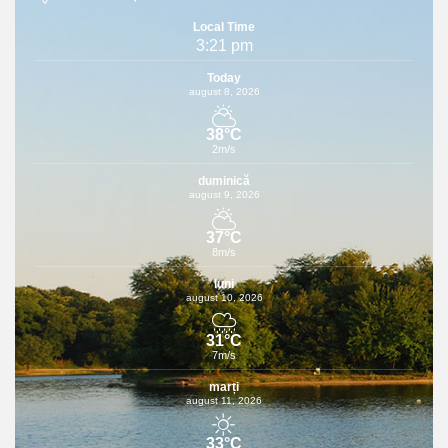
Local Time
3:21 pm
Today
august 8, 2026
38°C
2m/s
duminică
august 9, 2026
37°C
8m/s
luni
august 10, 2026
31°C
7m/s
marți
august 11, 2026
33°C