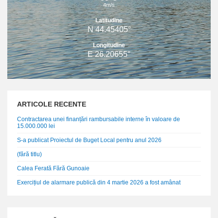
4m/s
Latitudine
N 44.45405°
Longitudine
E 26.20655°
ARTICOLE RECENTE
Contractarea unei finanțări rambursabile interne în valoare de
15.000.000 lei
S-a publicat Proiectul de Buget Local pentru anul 2026
(fără titlu)
Calea Ferată Fără Gunoaie
Exercițiul de alarmare publică din 4 martie 2026 a fost amânat