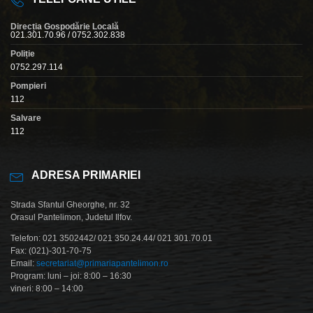
Direcția Gospodărie Locală
021.301.70.96 / 0752.302.838
Poliție
0752.297.114
Pompieri
112
Salvare
112
ADRESA PRIMARIEI
Strada Sfantul Gheorghe, nr. 32
Orasul Pantelimon, Judetul Ilfov.
Telefon: 021 3502442/ 021 350.24.44/ 021 301.70.01
Fax: (021)-301-70-75
Email:
secretariat@primariapantelimon.ro
Program: luni – joi: 8:00 – 16:30
vineri: 8:00 – 14:00