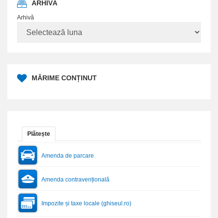
ARHIVĂ
Arhivă
MĂRIME CONȚINUT
Plătește
Amenda de parcare
Amenda contravențională
Impozite și taxe locale (ghiseul.ro)