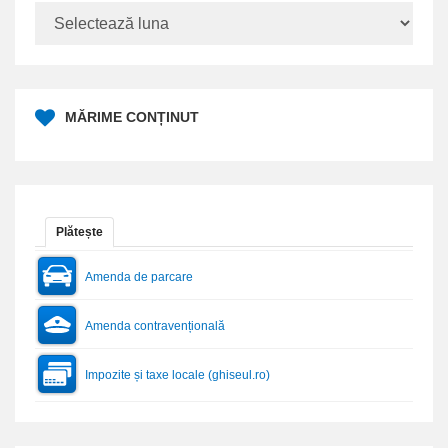
MĂRIME CONȚINUT
Plătește
Amenda de parcare
Amenda contravențională
Impozite și taxe locale (ghiseul.ro)