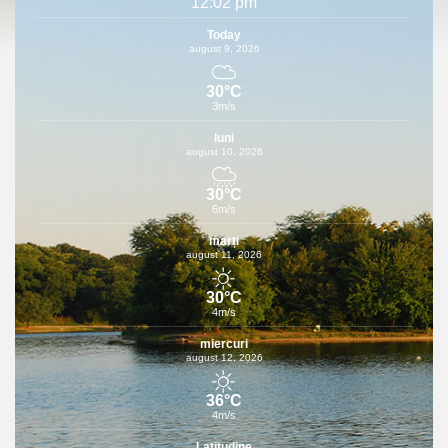
12:02 pm
Today
august 9, 2026
30°C
3m/s
luni
august 10, 2026
30°C
6m/s
marți
august 11, 2026
30°C
4m/s
miercuri
august 12, 2026
36°C
4m/s
Latitudine