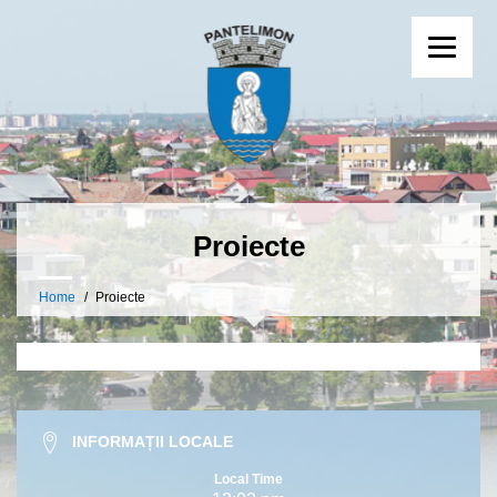
Proiecte
Home
Proiecte
INFORMAȚII LOCALE
Local Time