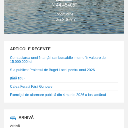
N 44.45405°
Longitudine
E 26.20655°
ARTICOLE RECENTE
Contractarea unei finanțări rambursabile interne în valoare de
15.000.000 lei
S-a publicat Proiectul de Buget Local pentru anul 2026
(fără titlu)
Calea Ferată Fără Gunoaie
Exercițiul de alarmare publică din 4 martie 2026 a fost amânat
ARHIVĂ
Arhivă