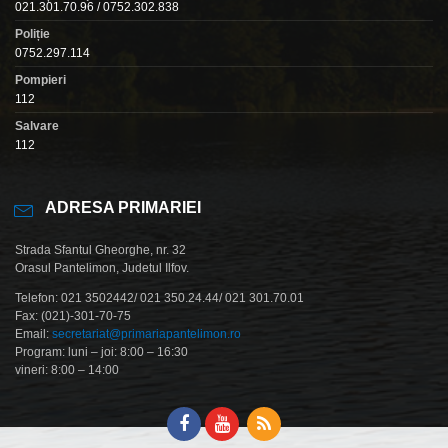
021.301.70.96 / 0752.302.838
Poliție
0752.297.114
Pompieri
112
Salvare
112
ADRESA PRIMARIEI
Strada Sfantul Gheorghe, nr. 32
Orasul Pantelimon, Judetul Ilfov.
Telefon: 021 3502442/ 021 350.24.44/ 021 301.70.01
Fax: (021)-301-70-75
Email:
secretariat@primariapantelimon.ro
Program: luni – joi: 8:00 – 16:30
vineri: 8:00 – 14:00