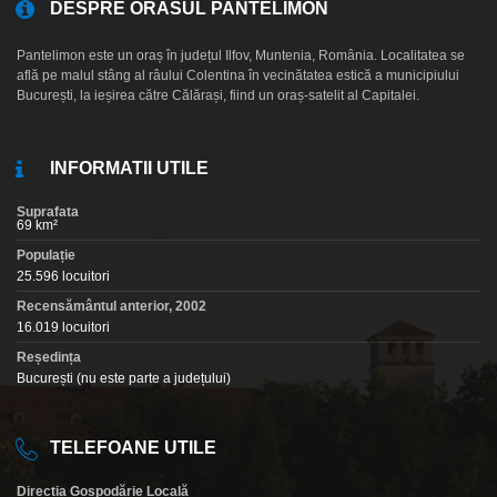
DESPRE ORASUL PANTELIMON
Pantelimon este un oraș în județul Ilfov, Muntenia, România. Localitatea se
află pe malul stâng al râului Colentina în vecinătatea estică a municipiului
București, la ieșirea către Călărași, fiind un oraș-satelit al Capitalei.
INFORMATII UTILE
Suprafata
69 km²
Populație
25.596 locuitori
Recensământul anterior, 2002
16.019 locuitori
Reședința
București (nu este parte a județului)
TELEFOANE UTILE
Direcția Gospodărie Locală