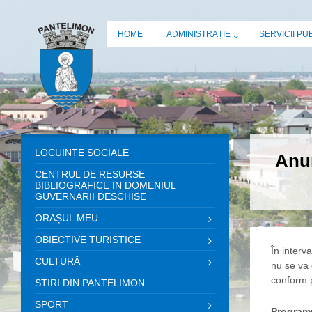
HOME
ADMINISTRAȚIE
SERVICII PU
LOCUINȚE SOCIALE
Anun
CENTRUL DE RESURSE
BIBLIOGRAFICE IN DOMENIUL
GUVERNARII DESCHISE
ORAȘUL MEU
OBIECTIVE TURISTICE
În interva
CULTURĂ
nu se va 
conform p
STIRI DIN PANTELIMON
SPORT
Programu