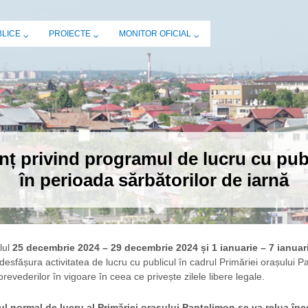
BLICE
PROIECTE
MONITOR OFICIAL
ț privind programul de lucru cu pub
în perioada sărbătorilor de iarnă
lul
25 decembrie 2024 – 29 decembrie 2024 și 1 ianuarie – 7 ianuar
desfășura activitatea de lucru cu publicul în cadrul Primăriei orașului P
revederilor în vigoare în ceea ce privește zilele libere legale.
l normal de lucru al Primăriei orașului Pantelimon se va relua în