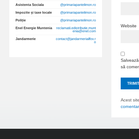
Asistenta Sociala
@primariapantelimon.ro
Impozite și taxe locale
@primariapantelimon.ro
Poliție
@primariapantelimon.ro
Website
Enel Energie Muntenia
reclamatii.edistributie.munt
enia@enel.com
Jandarmerie
contact@jandarmeriailfov.r
o
Salvează-
să comen
Acest sit
comentari