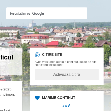
CITIRE SITE
licul
Aveti versiunea audio a continutului de pe site
selectand textul dorit.
ie 2025,
antelimon,
MĂRIME CONȚINUT
A
A
A
cepând