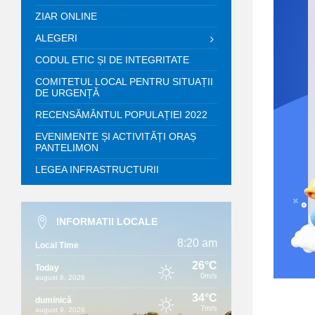
ZIAR ONLINE
ALEGERI
CODUL ETIC ȘI DE INTEGRITATE
COMITETUL LOCAL PENTRU SITUAȚII
DE URGENȚĂ
RECENSĂMÂNTUL POPULAȚIEI 2022
EVENIMENTE ȘI ACTIVITĂȚI ORAȘ
PANTELIMON
LEGEA INFRASTRUCTURII
INFORMATII LOCALE
8:20 am
Local Time
26°C
Today
0m/s
august 8, 2026
34°C
duminică
7m/s
august 9, 2026