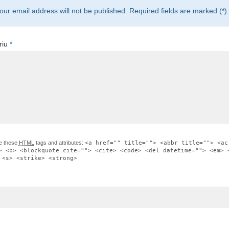
our email address will not be published. Required fields are marked (*).
riu
*
e these
HTML
tags and attributes:
<a href="" title=""> <abbr title=""> <ac
> <b> <blockquote cite=""> <cite> <code> <del datetime=""> <em> 
 <s> <strike> <strong>