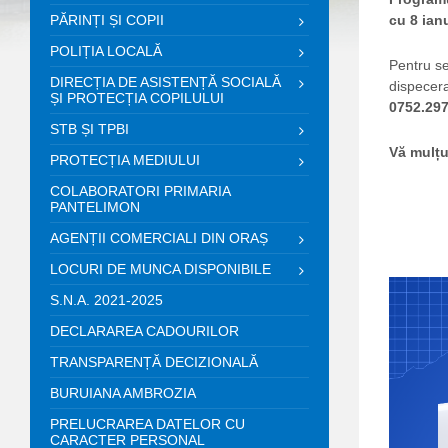
PĂRINȚI ȘI COPII
cu 8 ian
POLIȚIA LOCALĂ
Pentru se
DIRECȚIA DE ASISTENȚĂ SOCIALĂ
dispecera
ȘI PROTECȚIA COPILULUI
0752.297
STB ȘI TPBI
Vă mulțu
PROTECȚIA MEDIULUI
COLABORATORI PRIMARIA
PANTELIMON
AGENȚII COMERCIALI DIN ORAȘ
LOCURI DE MUNCA DISPONIBILE
S.N.A. 2021-2025
DECLARAREA CADOURILOR
TRANSPARENȚĂ DECIZIONALĂ
BURUIANA AMBROZIA
PRELUCRAREA DATELOR CU
CARACTER PERSONAL