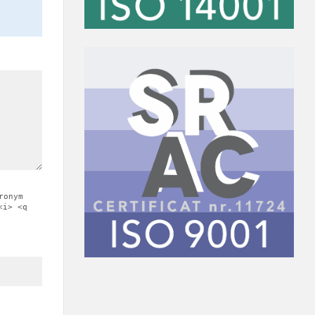
ronym
<i> <q