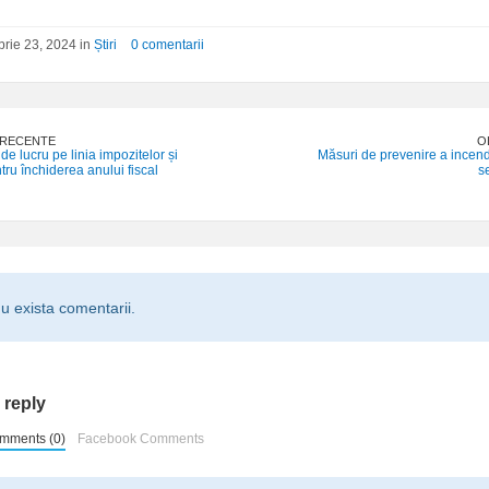
rie 23, 2024 in
Știri
0 comentarii
 RECENTE
O
e lucru pe linia impozitelor și
Măsuri de prevenire a incendi
tru închiderea anului fiscal
s
u exista comentarii.
 reply
mments (0)
Facebook Comments