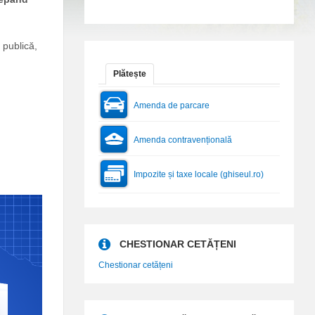
 publică,
Plătește
Amenda de parcare
Amenda contravențională
Impozite și taxe locale (ghiseul.ro)
CHESTIONAR CETĂȚENI
Chestionar cetățeni