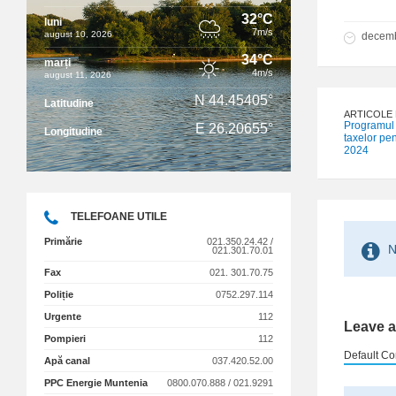
32°C
luni
7m/s
august 10, 2026
decemb
34°C
marți
4m/s
august 11, 2026
N 44.45405°
Latitudine
ARTICOLE
Programul d
E 26.20655°
Longitudine
taxelor pen
2024
TELEFOANE UTILE
Primărie
021.350.24.42 /
N
021.301.70.01
Fax
021. 301.70.75
Poliție
0752.297.114
Urgente
112
Leave a
Pompieri
112
Default Co
Apă canal
037.420.52.00
PPC Energie Muntenia
0800.070.888 / 021.9291