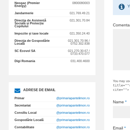
Neogaz (Premier
0800080003
Y
Energy)
Jandarmerie
021.769.49.21
Direcția de Asistență
021.301.70.84
Socială și Protecția
Comenta
Copilului
Impozite și taxe locale
021.350.24.40
Direcția de Gospodărie
021.301.70.96 /
Locală
0752.302.838
SC Ecovol SA
021.270.30.67 /
0733.470.077
Digi Romania
031.400.4600
You may us
title=""
ADRESE DE EMAIL
cite="">
Primar
@primariapantelimon.ro
Name
*
Secretariat
@primariapantelimon.ro
Consiliu Local
@primariapantelimon.ro
Gospodărie Locală
@primariapantelimon.ro
Contabilitate
@primariapantelimon.ro
Email
*