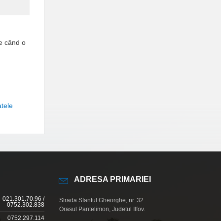
re când o
tele
ADRESA PRIMARIEI
021.301.70.96 /
Strada Sfantul Gheorghe, nr. 32
0752.302.838
Orasul Pantelimon, Judetul Ilfov.
0752.297.114