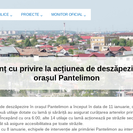
BLICE
PROIECTE
MONITOR OFICIAL
ț cu privire la acțiunea de deszăpezi
orașul Pantelimon
de deszăpezire în orașul Pantelimon a început în data de 11 ianuarie, 
uă utilaje dotate cu lamă și sărăriță au asigurat curățarea arterelor pri
 Începând cu ora 6:00, alte 14 utilaje cu lamă acționează pe străzile se
ât să asigure accesibilitatea pe toate străzile.
cu 8 ianuarie, echipele de intervenție ale primăriei Pantelimon au inter