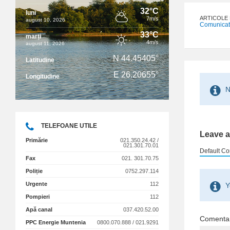
32°C
luni
ARTICOLE
7m/s
august 10, 2026
Comunicat
33°C
marți
4m/s
august 11, 2026
N 44.45405°
Latitudine
E 26.20655°
Longitudine
N
TELEFOANE UTILE
Leave a
Primărie
021.350.24.42 /
021.301.70.01
Default Co
Fax
021. 301.70.75
Poliție
0752.297.114
Urgente
112
Y
Pompieri
112
Apă canal
037.420.52.00
Comenta
PPC Energie Muntenia
0800.070.888 / 021.9291