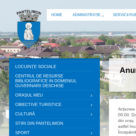
HOME
ADMINISTRAȚIE
SERVICII PU
LOCUINȚE SOCIALE
Anun
CENTRUL DE RESURSE
BIBLIOGRAFICE IN DOMENIUL
GUVERNARII DESCHISE
ORAȘUL MEU
OBIECTIVE TURISTICE
Acțiunea 
CULTURĂ
00:00. Do
din oraș.
STIRI DIN PANTELIMON
astfel înc
Începând 
SPORT