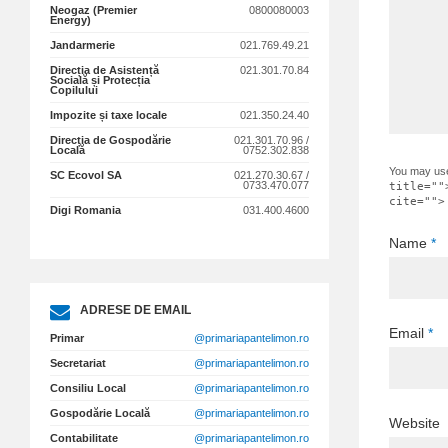
Neogaz (Premier
0800080003
Energy)
Jandarmerie
021.769.49.21
Direcția de Asistență
021.301.70.84
Socială și Protecția
Copilului
Impozite și taxe locale
021.350.24.40
Direcția de Gospodărie
021.301.70.96 /
Locală
0752.302.838
You may us
SC Ecovol SA
021.270.30.67 /
0733.470.077
title=""
cite="">
Digi Romania
031.400.4600
Name
*
ADRESE DE EMAIL
Email
*
Primar
@primariapantelimon.ro
Secretariat
@primariapantelimon.ro
Consiliu Local
@primariapantelimon.ro
Gospodărie Locală
@primariapantelimon.ro
Website
Contabilitate
@primariapantelimon.ro