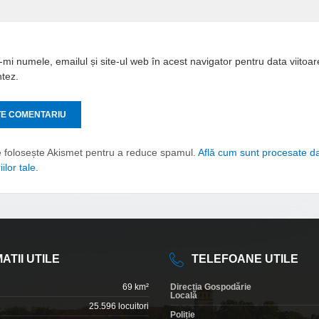
mi numele, emailul și site-ul web în acest navigator pentru data viitoa
tez.
e folosește Akismet pentru a reduce spamul.
Află cum sunt procesate da
ilor tale
.
ATII UTILE
TELEFOANE UTILE
69 km²
Direcția Gospodărie
Locală
25.596 locuitori
Poliție