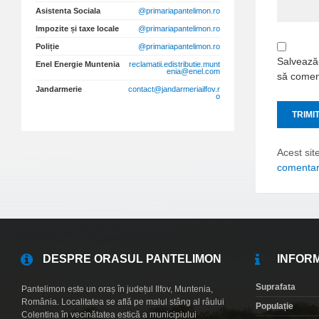
Asistenta Sociala
@primariapantelimon.ro
Impozite și taxe locale
@primariapantelimon.ro
Poliție
@primariapantelimon.ro
Salvează-
Enel Energie Muntenia
reclamatii.edistributie.munt
enia@enel.com
să comen
Jandarmerie
contact@jandarmeriailfov.r
o
Acest sit
comentari
DESPRE ORASUL PANTELIMON
INFORM
Suprafata
Pantelimon este un oraș în județul Ilfov, Muntenia,
România. Localitatea se află pe malul stâng al râului
Populație
Colentina în vecinătatea estică a municipiului