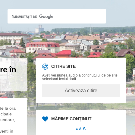
CITIRE SITE
re în
Aveti versiunea audio a continutului de pe site
selectand textul dorit.
de la ora
ncipale
MĂRIME CONȚINUT
cundare,
A
A
A
venti în