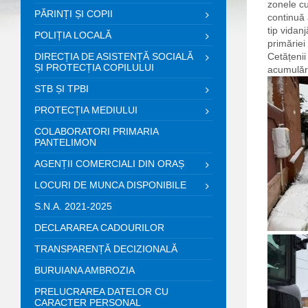
zonele cu
PĂRINȚI ȘI COPII
continuă 
tip vidan
POLIȚIA LOCALĂ
primăriei
DIRECȚIA DE ASISTENȚĂ SOCIALĂ
Cetățenii
ȘI PROTECȚIA COPILULUI
acumulări
STB ȘI TPBI
PROTECȚIA MEDIULUI
COLABORATORI PRIMARIA
PANTELIMON
AGENȚII COMERCIALI DIN ORAȘ
LOCURI DE MUNCA DISPONIBILE
S.N.A. 2021-2025
DECLARAREA CADOURILOR
TRANSPARENȚĂ DECIZIONALĂ
BURUIANA AMBROZIA
PRELUCRAREA DATELOR CU
CARACTER PERSONAL