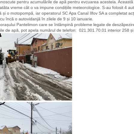
noscute pentru acumulările de apă pentru evcuarea acesteia. Această
atâta vreme cât o va impune condițiile meteorologice. S-au folosit 4 au
jă și o motopompă, iar operatorul SC Apa Canal Ilfov SA a completat ac
 cu încă o autovidanjă în zilele de 9 și 10 ianuarie.
 orașului Pantelimon care se întâmpină probleme legate de deszăpezir
le de apă, pot apela numărul de telefon: 021.301.70.01 interior 258 și