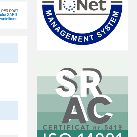
LDER POST
sului SARS-
Pantelimon.