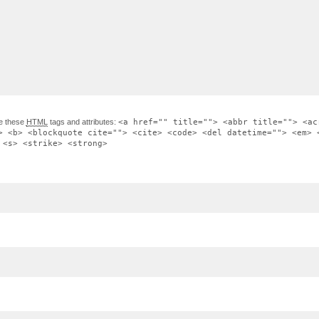
e these
HTML
tags and attributes:
<a href="" title=""> <abbr title=""> <ac
> <b> <blockquote cite=""> <cite> <code> <del datetime=""> <em> 
 <s> <strike> <strong>