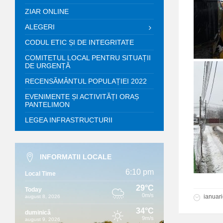
ZIAR ONLINE
ALEGERI
CODUL ETIC ȘI DE INTEGRITATE
COMITETUL LOCAL PENTRU SITUAȚII
DE URGENȚĂ
RECENSĂMÂNTUL POPULAȚIEI 2022
EVENIMENTE ȘI ACTIVITĂȚI ORAȘ
PANTELIMON
LEGEA INFRASTRUCTURII
INFORMATII LOCALE
6:10 pm
Local Time
29°C
Today
0m/s
ianuari
august 8, 2026
34°C
duminică
9m/s
august 9, 2026