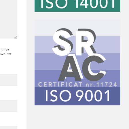
ronym
<i> <q