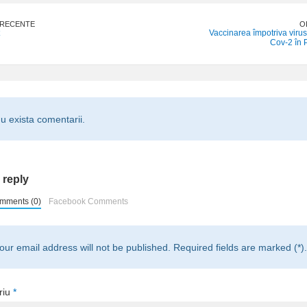
 RECENTE
O
Vaccinarea împotriva viru
Cov-2 în 
u exista comentarii.
 reply
mments (0)
Facebook Comments
our email address will not be published. Required fields are marked (*).
riu
*