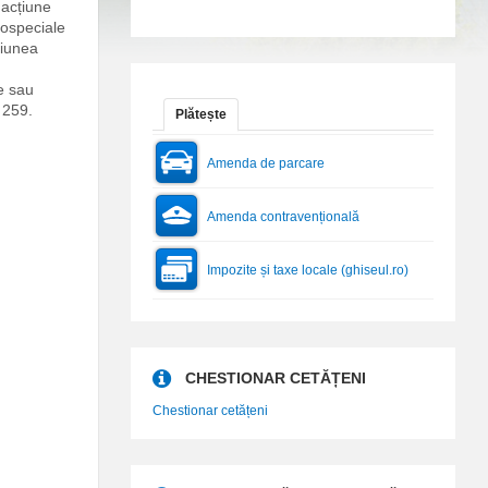
 acțiune
tospeciale
țiunea
e sau
 259.
Plătește
Amenda de parcare
Amenda contravențională
Impozite și taxe locale (ghiseul.ro)
CHESTIONAR CETĂȚENI
Chestionar cetățeni